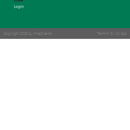
LOGIN
Login
Copyright 2026 by IntraCilento
Termini Di Utilizzo