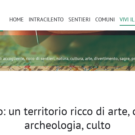
HOME
INTRACILENTO
SENTIERI
COMUNI
VIVI I
 accogliente, ricco di sentieri, natura, cultura, arte, divertimento, sagre, pr
: un territorio ricco di arte, 
archeologia, culto