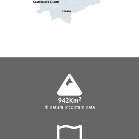
Castelnuovo Cilento
Ceraso
2
942
Km
di natura incontaminata