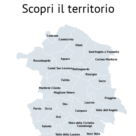
Scopri il territorio
Controne
Castelcivita
Ottati
Sant'Angelo a Fasanella
Aquara
Corleto Monforte
Roccadaspide
Castel San Lorenzo
Bellosguardo
Roscigno
Felitto
Sacco
Monforte Cilento
Magliano Vetere
Piaggine
Laurino
Stio
Perito
Orria
Valle dell'Angelo
Campora
Gioi
Moio della Civitella
Cannalonga
Salento
Novi Velia
Vallo della Lucania