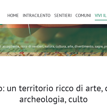
HOME
INTRACILENTO
SENTIERI
COMUNI
VIVI I
 accogliente, ricco di sentieri, natura, cultura, arte, divertimento, sagre, pr
: un territorio ricco di arte, 
archeologia, culto