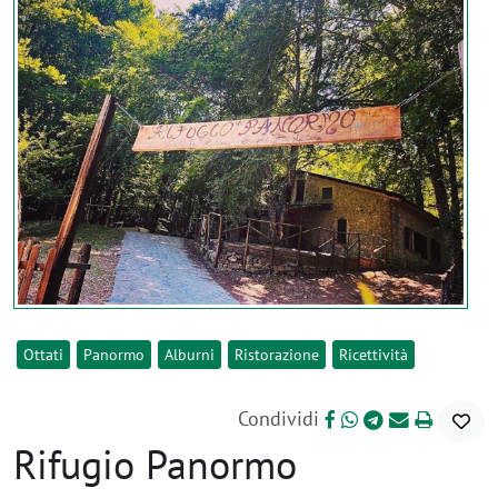
Ottati
Panormo
Alburni
Ristorazione
Ricettività
Condividi
Rifugio Panormo