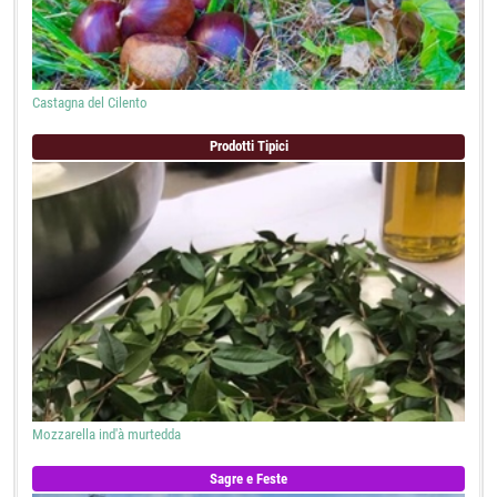
Castagna del Cilento
Prodotti Tipici
Mozzarella ind'à murtedda
Sagre e Feste