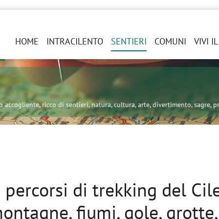
HOME
INTRACILENTO
SENTIERI
COMUNI
VIVI I
 accogliente, ricco di sentieri, natura, cultura, arte, divertimento, sagre, pr
i percorsi di trekking del Ci
ntagne, fiumi, gole, grotte