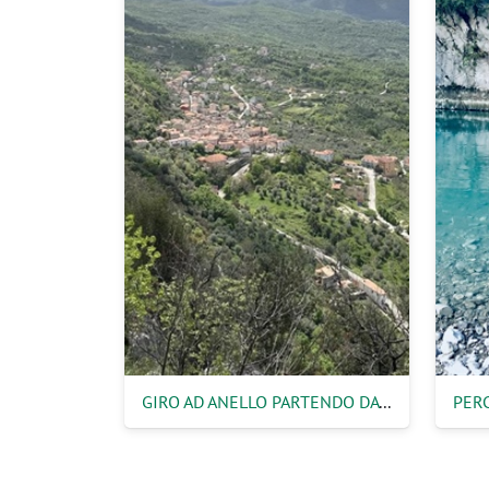
GIRO AD ANELLO PARTENDO DA SACCO E PASSANDO PER I RUDERI DI SACCO VECCHIA