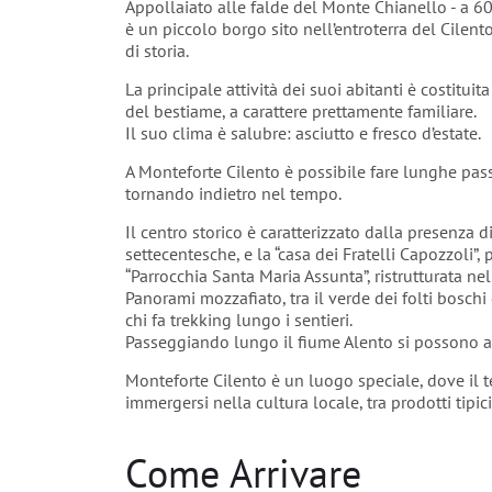
Appollaiato alle falde del Monte Chianello - a 
è un piccolo borgo sito nell’entroterra del Cilent
di storia.
La principale attività dei suoi abitanti è costituit
del bestiame, a carattere prettamente familiare.
Il suo clima è salubre: asciutto e fresco d’estate.
A Monteforte Cilento è possibile fare lunghe passe
tornando indietro nel tempo.
Il centro storico è caratterizzato dalla presenza d
settecentesche, e la “casa dei Fratelli Capozzoli”,
“Parrocchia Santa Maria Assunta”, ristrutturata nel
Panorami mozzafiato, tra il verde dei folti boschi
chi fa trekking lungo i sentieri.
Passeggiando lungo il fiume Alento si possono amm
Monteforte Cilento è un luogo speciale, dove il tem
immergersi nella cultura locale, tra prodotti tipic
Come Arrivare