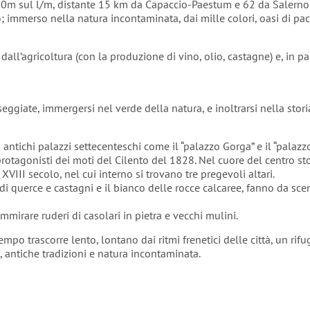
600m sul l/m, distante 15 km da Capaccio-Paestum e 62 da Salerno
o; immerso nella natura incontaminata, dai mille colori, oasi di pac
a dall’agricoltura (con la produzione di vino, olio, castagne) e, in p
ggiate, immergersi nel verde della natura, e inoltrarsi nella storia
i antichi palazzi settecenteschi come il “palazzo Gorga” e il “palaz
 protagonisti dei moti del Cilento del 1828. Nel cuore del centro st
 XVIII secolo, nel cui interno si trovano tre pregevoli altari.
 di querce e castagni e il bianco delle rocce calcaree, fanno da sce
irare ruderi di casolari in pietra e vecchi mulini.
po trascorre lento, lontano dai ritmi frenetici delle città, un rifu
i, antiche tradizioni e natura incontaminata.