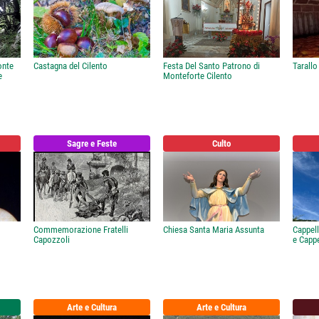
onte
Castagna del Cilento
Festa Del Santo Patrono di
Tarallo
e
Monteforte Cilento
Sagre e Feste
Culto
Commemorazione Fratelli
Chiesa Santa Maria Assunta
Cappel
Capozzoli
e Cappe
Arte e Cultura
Arte e Cultura