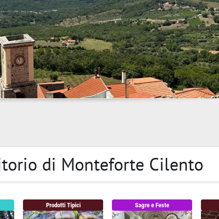
ritorio di Monteforte Cilento
Prodotti Tipici
Sagre e Feste