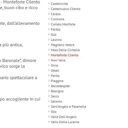
 - Monteforte Cilento
Castelcivita
e, buon cibo e ricco
Castelnuovo Cilento
Ceraso
Controne
arte, dall’allevamento
Corleto Monforte
Felitto
Gioi
Laurino
 più antica,
Magliano Vetere
Moio Della Civitella
Monteforte Cilento
zo Baronale”, dimore
Novi Velia
orico sorge la
Orria
Ottati
Perito
nario spettacolare a
Piaggine
Roccadaspide
Roscigno
Sacco
gio accogliente in cui
Salento
Sant'Angelo a Fasanella
Stio
Valle Dell'Angelo
Vallo Della Lucania