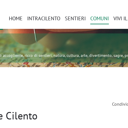
HOME
INTRACILENTO
SENTIERI
COMUNI
VIVI I
 accogliente, ricco di sentieri, natura, cultura, arte, divertimento, sagre, pr
Condivi
 Cilento