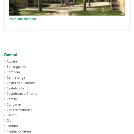
Roscigno Vecchia
Comuni
Aquara
Bellosguardo
Campora
Cannalonga
Castel San Lorenzo
Castelcivita
Castelnuovo Cilento
Ceraso
Controne
Corleto Monforte
Felitto
Gioi
Laurino
Magliano Vetere