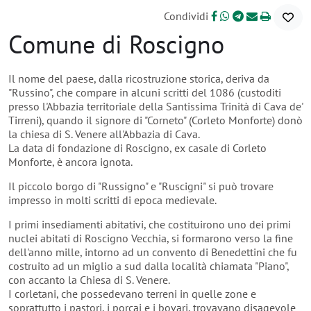
Condividi
Comune di Roscigno
Il nome del paese, dalla ricostruzione storica, deriva da
"Russino", che compare in alcuni scritti del 1086 (custoditi
presso l'Abbazia territoriale della Santissima Trinità di Cava de'
Tirreni), quando il signore di "Corneto" (Corleto Monforte) donò
la chiesa di S. Venere all'Abbazia di Cava.
La data di fondazione di Roscigno, ex casale di Corleto
Monforte, è ancora ignota.
Il piccolo borgo di "Russigno" e "Ruscigni" si può trovare
impresso in molti scritti di epoca medievale.
I primi insediamenti abitativi, che costituirono uno dei primi
nuclei abitati di Roscigno Vecchia, si formarono verso la fine
dell'anno mille, intorno ad un convento di Benedettini che fu
costruito ad un miglio a sud dalla località chiamata "Piano",
con accanto la Chiesa di S. Venere.
I corletani, che possedevano terreni in quelle zone e
soprattutto i pastori, i porcai e i bovari, trovavano disagevole