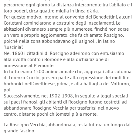
percorrere ogni giorno la distanza intercorrente tra l'abitato e i
loro poderi, circa quattro miglia in linea d'aria.
Per questo motivo, intorno al convento dei Benedettini, alcuni
Corletani cominciarono a costruire degli insediamenti. Le
abitazioni divennero sempre più numerose, finché non sorse
un vero e proprio agglomerato, che fu chiamato Roscigno,
poiché nella zona abbondavano gli usignoli, in latino
"luscinia".
Nel 1860 i cittadini di Roscigno aderirono con entusiasmo
alla rivolta contro i Borbone e alla dichiarazione di
annessione al Piemonte.
In tutto erano 1500 anime armate che, aggregati alla colonna
di Lorenzo Curzio, presero parte alla repressione dei moti filo-
borbonici nell’avellinese, prima, e alla battaglia del Volturno,
poi.
Successivamente, nel 1902-1908, in seguito a leggi speciali
sui paesi franosi, gli abitanti di Roscigno furono costretti ad
abbandonare Roscigno Vecchia per trasferirsi nel nuovo
centro, distante pochi chilometri più a monte.
La Roscigno Vecchia, abbandonata, resta tuttora un luogo dal
grande fascino.