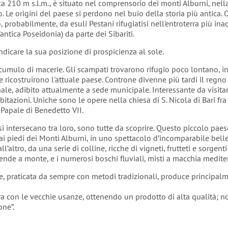
ca 210 m s.l.m., è situato nel comprensorio dei monti Alburni, nell
. Le origini del paese si perdono nel buio della storia più antica.
to, probabilmente, da esuli Pestani rifugiatisi nell'entroterra più ina
antica Poseidonia) da parte dei Sibariti.
ndicare la sua posizione di prospicienza al sole.
cumulo di macerie. Gli scampati trovarono rifugio poco lontano, i
ve ricostruirono l'attuale paese. Controne divenne più tardi il regno
nale, adibito attualmente a sede municipale. Interessante da visitare
bitazioni. Uniche sono le opere nella chiesa di S. Nicola di Bari fra
a Papale di Benedetto VII.
 si intersecano tra loro, sono tutte da scoprire. Questo piccolo paes
i piedi dei Monti Alburni, in uno spettacolo d’incomparabile bellez
ll’altro, da una serie di colline, ricche di vigneti, frutteti e sorgen
estende a monte, e i numerosi boschi fluviali, misti a macchia medit
che, praticata da sempre con metodi tradizionali, produce principalme
ra con le vecchie usanze, ottenendo un prodotto di alta qualità; no
one”.