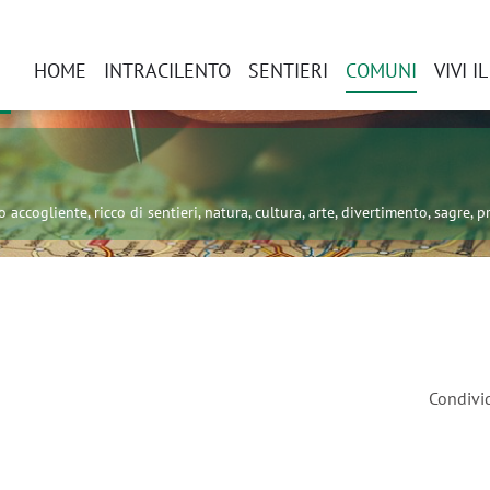
HOME
INTRACILENTO
SENTIERI
COMUNI
VIVI I
 accogliente, ricco di sentieri, natura, cultura, arte, divertimento, sagre, pr
Condivi