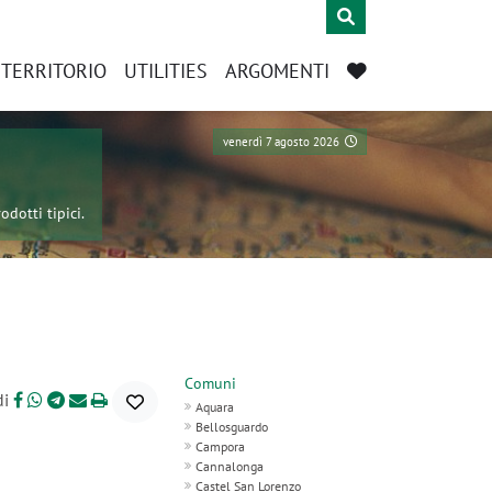
L TERRITORIO
UTILITIES
ARGOMENTI
venerdì 7 agosto 2026
odotti tipici.
Comuni
di
Aquara
Bellosguardo
Campora
Cannalonga
Castel San Lorenzo