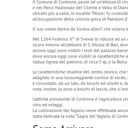
Il Comune di Controne, posto ad un’altezza di cir
e nel Parco Nazionale del Cilento e Vallo di Diano
ubicato più a valle, in località "Pezza", fu costrui
all'occupazione della colonia greca di Paestum (l'
ll suo nome deriva da "contra-elion”, che voleva i
Nel 1264 Federico II° di Svevia lo ridusse ad un 
sicuro intorno all'abbazia di S. Nicola di Bari, do
ancora oggi sono visibili i resti del palazzo baro
dove ancora oggi sono visibili le caratteristiche a
statua lignea del patrono, di circa 5 ql, e la Boll
Le caratteristiche stradine del centro storico, che
adagiato in una lussureggiante cornice di verde, a
è circondato, da un lato, da boschi ed uliveti e, da
nota, inoltre, la zona a boschi di leccio, che si 
L’attività prevalente di Controne è l'agricoltura 
vino ed ortaggi.
La coltivazione del fagiolo viene effettuata anco
stata dedicata la nota “Sagra del fagiolo di Contr