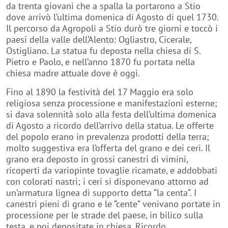
Il percorso da Agropoli a Stio durò tre giorni e toccò i
paesi della valle dell’Alento: Ogliastro, Cicerale,
Ostigliano. La statua fu deposta nella chiesa di S.
Pietro e Paolo, e nell’anno 1870 fu portata nella
chiesa madre attuale dove è oggi.
Fino al 1890 la festività del 17 Maggio era solo
religiosa senza processione e manifestazioni esterne;
si dava solennità solo alla festa dell’ultima domenica
di Agosto a ricordo dell’arrivo della statua. Le offerte
del popolo erano in prevalenza prodotti della terra;
molto suggestiva era l’offerta del grano e dei ceri. Il
grano era deposto in grossi canestri di vimini,
ricoperti da variopinte tovaglie ricamate, e addobbati
con colorati nastri; i ceri si disponevano attorno ad
un’armatura lignea di supporto detta “la centa“. I
canestri pieni di grano e le “cente” venivano portate in
processione per le strade del paese, in bilico sulla
testa, e poi depositate in chiesa. Ricordo
personalmente questa processione; oggi resta solo
l’offerta delle cente, è del tutto scomparsa l’offerta dei