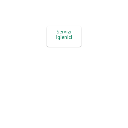
Servizi
igienici
Aree
attrezzate e