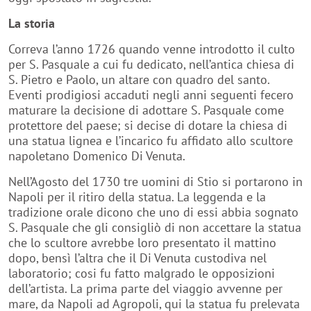
Correva l’anno 1726 quando venne introdotto il culto
per S. Pasquale a cui fu dedicato, nell’antica chiesa di
S. Pietro e Paolo, un altare con quadro del santo.
Eventi prodigiosi accaduti negli anni seguenti fecero
maturare la decisione di adottare S. Pasquale come
protettore del paese; si decise di dotare la chiesa di
una statua lignea e l’incarico fu affidato allo scultore
napoletano Domenico Di Venuta.
Nell’Agosto del 1730 tre uomini di Stio si portarono in
Napoli per il ritiro della statua. La leggenda e la
tradizione orale dicono che uno di essi abbia sognato
S. Pasquale che gli consigliò di non accettare la statua
che lo scultore avrebbe loro presentato il mattino
dopo, bensì l’altra che il Di Venuta custodiva nel
laboratorio; cosi fu fatto malgrado le opposizioni
dell’artista. La prima parte del viaggio avvenne per
mare, da Napoli ad Agropoli, qui la statua fu prelevata
da trenta giovani che a spalla la portarono a Stio
dove arrivò l’ultima domenica di Agosto di quel 1730.