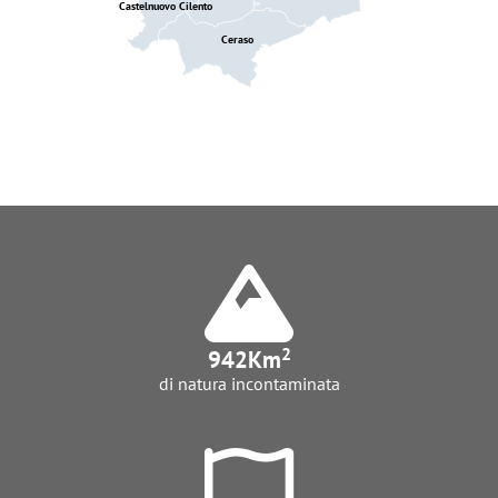
Castelnuovo Cilento
Ceraso
2
942
Km
di natura incontaminata