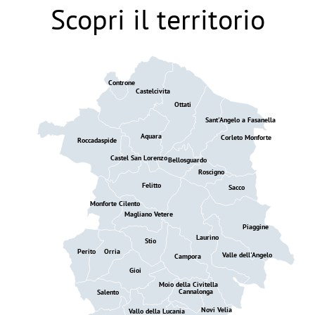
Scopri il territorio
Controne
Castelcivita
Ottati
Sant'Angelo a Fasanella
Aquara
Corleto Monforte
Roccadaspide
Castel San Lorenzo
Bellosguardo
Roscigno
Felitto
Sacco
Monforte Cilento
Magliano Vetere
Piaggine
Laurino
Stio
Perito
Orria
Valle dell'Angelo
Campora
Gioi
Moio della Civitella
Cannalonga
Salento
Novi Velia
Vallo della Lucania