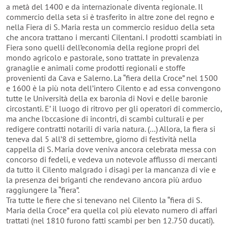
a metà del 1400 e da internazionale diventa regionale. Il
commercio della seta si è trasferito in altre zone del regno e
nella Fiera di S. Maria resta un commercio residuo della seta
che ancora trattano i mercanti Cilentani. I prodotti scambiati in
Fiera sono quelli dell’economia della regione propri del
mondo agricolo e pastorale, sono trattate in prevalenza
granaglie e animali come prodotti regionali e stoffe
provenienti da Cava e Salerno. La “fiera della Croce” nel 1500
e 1600 è la più nota dell’intero Cilento e ad essa convengono
tutte le Università della ex baronia di Novi e delle baronie
circostanti. E’ il luogo di ritrovo per gli operatori di commercio,
ma anche l’occasione di incontri, di scambi culturali e per
redigere contratti notarili di varia natura. (…) Allora, la fiera si
teneva dal 5 all’8 di settembre, giorno di festività nella
cappella di S. Maria dove veniva ancora celebrata messa con
concorso di fedeli, e vedeva un notevole afflusso di mercanti
da tutto il Cilento malgrado i disagi per la mancanza di vie e
la presenza dei briganti che rendevano ancora più arduo
raggiungere la “fiera”.
Tra tutte le fiere che si tenevano nel Cilento la “fiera di S.
Maria della Croce” era quella col più elevato numero di affari
trattati (nel 1810 furono fatti scambi per ben 12.750 ducati).