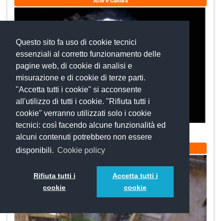
Arte e Cultura
Questo sito fa uso di cookie tecnici
essenziali al corretto funzionamento delle
pagine web, di cookie di analisi e
misurazione e di cookie di terze parti.
"Accetta tutti i cookie" si acconsente
all'utilizzo di tutti i cookie. "Rifiuta tutti i
cookie" verranno utilizzati solo i cookie
tecnici: così facendo alcune funzionalità ed
Cortile di Lidiana
alcuni contenuti potrebbero non essere
Arte e Cultura
disponibili.
Cookie policy
Rifiuta tutti i
Accetta tutti i
cookie
cookie