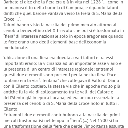
Barbato ci dice che la fiera era già in vita nel 1228 “… come in
un manoscritto della baronia di Campora, e riguardo taluni
diritti che quel barone vantava verso la Fiera di S. Maria della
Croce …“.
Taluni hanno visto la nascita del primo mercato attorno al
cenobio benedettino del XII secolo che poi si è trasformato in
“fiera” di interesse nazionale solo in epoca aragonese quando
le fiere erano uno degli elementi base dell’economia
meridionale.
’ubicazione di una fiera era dovuta a vari fattori e tra essi
importanti erano: la vicinanza ad un importante asse viario e
la presenza di un centro di interesse regionale; entrambi
questi due elementi sono presenti per la nostra fiera. Poco
lontano era la via “cilentana” che collegava il Vallo di Diano
con il Cilento costiero, la stessa via che in epoche molto più
antiche fu la via di collegamento tra le valli del Calore e
dell’Alento già in epoca Lucana; ed era ancora essenziale la
presenza del cenobio di S. Maria della Croce noto in tutto il
Cilento.
Entrambi i due elementi contribuirono alla nascita dei primi
mercati trasformatisi nel tempo in “fiera“. (…) Nel 1500 si ha
una trasformazione della fiera che perde l’importanza assunta