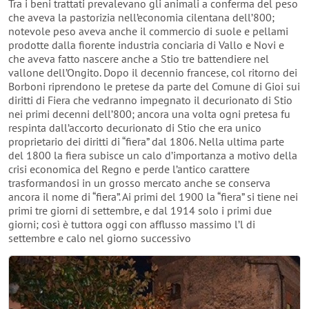
Tra i beni trattati prevalevano gli animali a conferma del peso
che aveva la pastorizia nell’economia cilentana dell’800;
notevole peso aveva anche il commercio di suole e pellami
prodotte dalla fiorente industria conciaria di Vallo e Novi e
che aveva fatto nascere anche a Stio tre battendiere nel
vallone dell’Ongito. Dopo il decennio francese, col ritorno dei
Borboni riprendono le pretese da parte del Comune di Gioi sui
diritti di Fiera che vedranno impegnato il decurionato di Stio
nei primi decenni dell’800; ancora una volta ogni pretesa fu
respinta dall’accorto decurionato di Stio che era unico
proprietario dei diritti di “fiera” dal 1806. Nella ultima parte
del 1800 la fiera subisce un calo d’importanza a motivo della
crisi economica del Regno e perde l’antico carattere
trasformandosi in un grosso mercato anche se conserva
ancora il nome di “fiera”. Ai primi del 1900 la “fiera” si tiene nei
primi tre giorni di settembre, e dal 1914 solo i primi due
giorni; così è tuttora oggi con afflusso massimo l’l di
settembre e calo nel giorno successivo