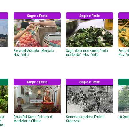
Sagre e Feste
Sagre e Feste
Fiera dell'Assunta - Mercato -
Sagra della mozzarella "ind'à
Festa d
Novi Velia
murtedda" - Novi Velia
Novi Ve
Sagre e Feste
Sagre e Feste
a la
Festa Del Santo Patrono di
Commemorazione Fratelli
La Que
co
Monteforte Cilento
Capozzoli
Novi