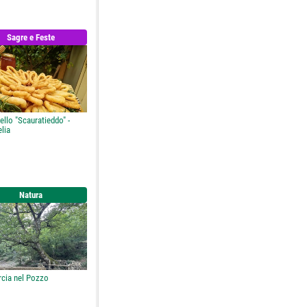
Sagre e Feste
ello "Scauratieddo" -
lia
Natura
rcia nel Pozzo