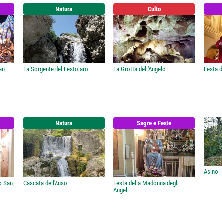
Natura
Culto
an
La Sorgente del Festolaro
La Grotta dell'Angelo
Festa d
Natura
Sagre e Feste
Asino
no San
Cascata dell'Auso
Festa della Madonna degli
Angeli