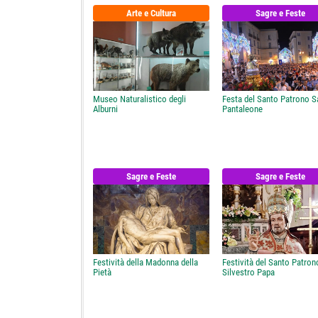
Arte e Cultura
Sagre e Feste
Museo Naturalistico degli
Festa del Santo Patrono S
Alburni
Pantaleone
Sagre e Feste
Sagre e Feste
Festività della Madonna della
Festività del Santo Patro
Pietà
Silvestro Papa