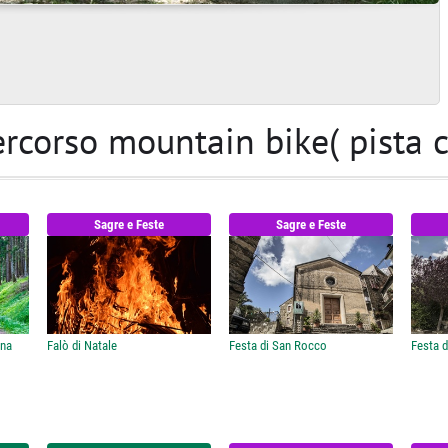
 Percorso mountain bike( pista c
Sagre e Feste
Sagre e Feste
ina
Falò di Natale
Festa di San Rocco
Festa d