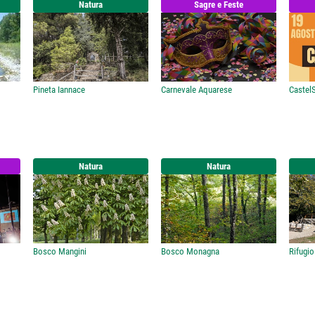
Natura
Sagre e Feste
Pineta Iannace
Carnevale Aquarese
Castel
Natura
Natura
Bosco Mangini
Bosco Monagna
Rifugi