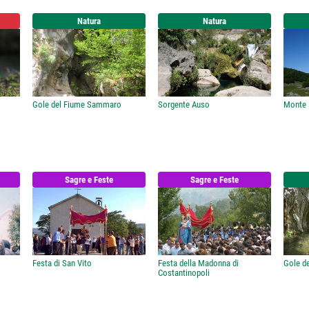
Natura
Natura
Gole del Fiume Sammaro
Sorgente Auso
Monte
Sagre e Feste
Sagre e Feste
Festa di San Vito
Festa della Madonna di
Gole de
Costantinopoli