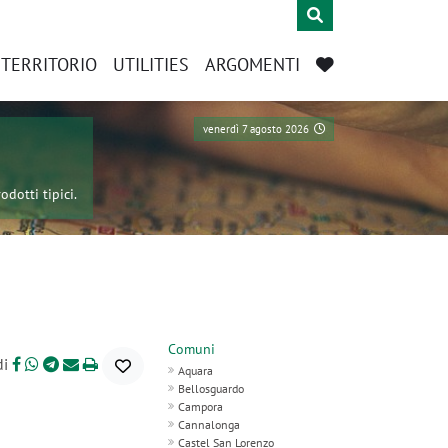
L TERRITORIO
UTILITIES
ARGOMENTI
venerdì 7 agosto 2026
odotti tipici.
Comuni
di
Aquara
Bellosguardo
Campora
Cannalonga
Castel San Lorenzo