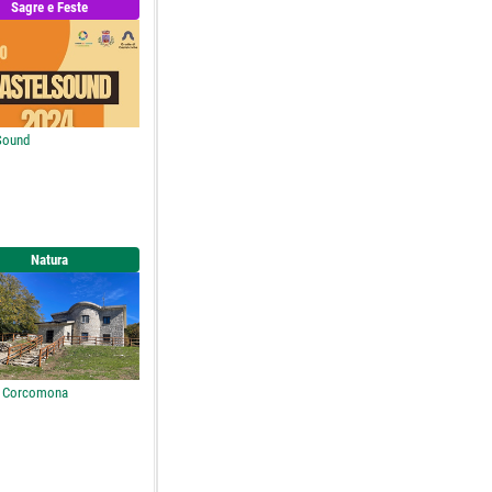
Sagre e Feste
Sound
Natura
o Corcomona