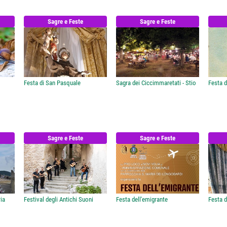
Sagre e Feste
Sagre e Feste
Festa di San Pasquale
Sagra dei Ciccimmaretati - Stio
Festa d
Sagre e Feste
Sagre e Feste
ia
Festival degli Antichi Suoni
Festa dell'emigrante
Festa d