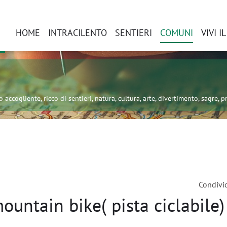
HOME
INTRACILENTO
SENTIERI
COMUNI
VIVI I
 accogliente, ricco di sentieri, natura, cultura, arte, divertimento, sagre, pr
Condivi
untain bike( pista ciclabile)