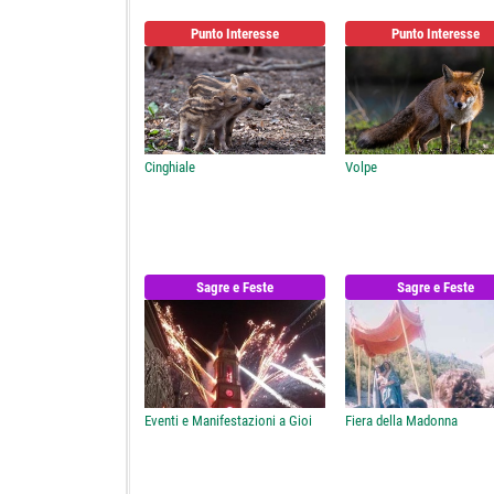
Punto Interesse
Punto Interesse
Cinghiale
Volpe
Sagre e Feste
Sagre e Feste
Eventi e Manifestazioni a Gioi
Fiera della Madonna