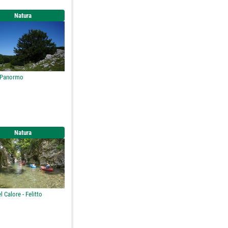
Natura
 Panormo
Natura
l Calore - Felitto