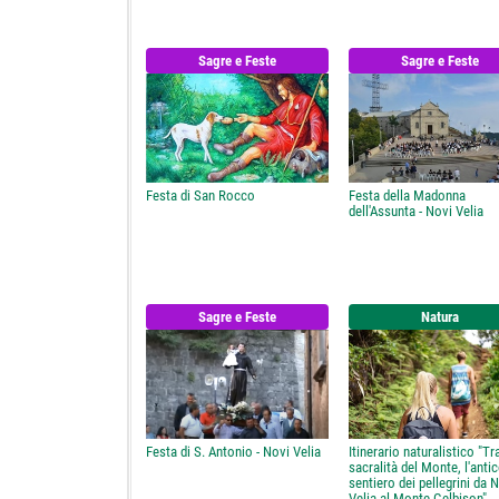
Sagre e Feste
Sagre e Feste
Festa di San Rocco
Festa della Madonna
dell'Assunta - Novi Velia
Sagre e Feste
Natura
Festa di S. Antonio - Novi Velia
Itinerario naturalistico "Tr
sacralità del Monte, l'anti
sentiero dei pellegrini da 
Velia al Monte Gelbison"