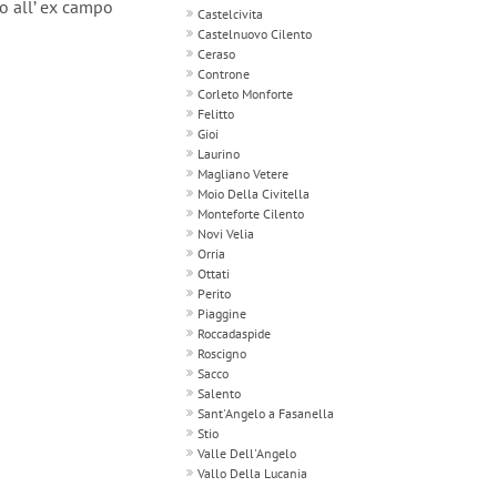
no all’ ex campo
Castelcivita
Castelnuovo Cilento
Ceraso
Controne
Corleto Monforte
Felitto
Gioi
Laurino
Magliano Vetere
Moio Della Civitella
Monteforte Cilento
Novi Velia
Orria
Ottati
Perito
Piaggine
Roccadaspide
Roscigno
Sacco
Salento
Sant'Angelo a Fasanella
Stio
Valle Dell'Angelo
Vallo Della Lucania