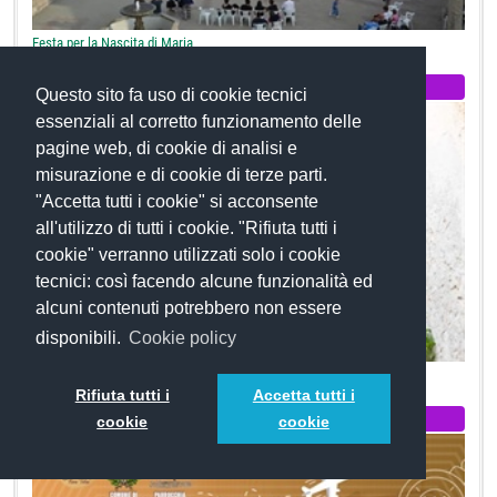
Festa per la Nascita di Maria
Sagre e Feste
Questo sito fa uso di cookie tecnici
essenziali al corretto funzionamento delle
pagine web, di cookie di analisi e
misurazione e di cookie di terze parti.
"Accetta tutti i cookie" si acconsente
all'utilizzo di tutti i cookie. "Rifiuta tutti i
cookie" verranno utilizzati solo i cookie
tecnici: così facendo alcune funzionalità ed
alcuni contenuti potrebbero non essere
disponibili.
Cookie policy
Festival degli Antichi Suoni
Rifiuta tutti i
Accetta tutti i
Sagre e Feste
cookie
cookie