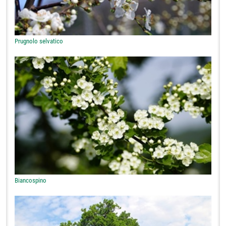
Prugnolo selvatico
Biancospino