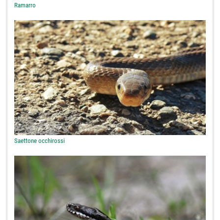
Ramarro
Saettone occhirossi