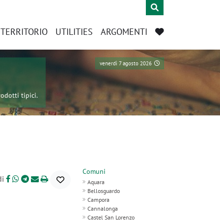
L TERRITORIO
UTILITIES
ARGOMENTI
venerdì 7 agosto 2026
odotti tipici.
Comuni
di
Aquara
Bellosguardo
Campora
Cannalonga
Castel San Lorenzo