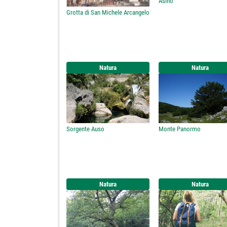
Asino
Grotta di San Michele Arcangelo
Natura
Natura
Sorgente Auso
Monte Panormo
Natura
Natura