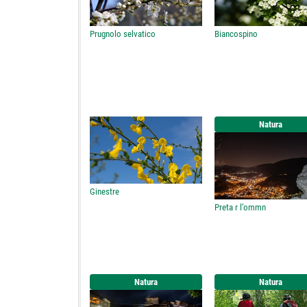
Prugnolo selvatico
Biancospino
Natura
Ginestre
Preta r l’ommn
Natura
Natura