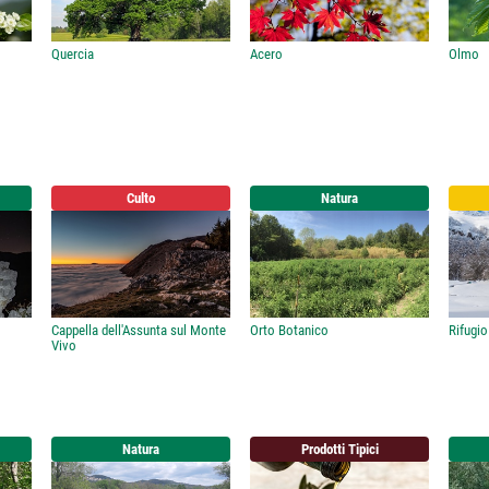
Quercia
Acero
Olmo
Culto
Natura
Cappella dell'Assunta sul Monte
Orto Botanico
Rifugio
Vivo
Natura
Prodotti Tipici