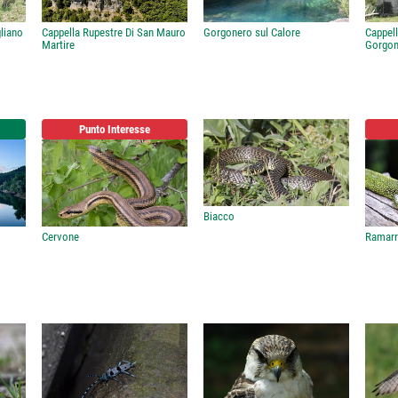
gliano
Cappella Rupestre Di San Mauro
Gorgonero sul Calore
Cappell
Martire
Gorgon
Punto Interesse
Biacco
Cervone
Ramar