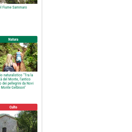
el Fiume Sammaro
Natura
rio naturalistico "Tra la
tà del Monte, l'antico
o dei pellegrini da Novi
l Monte Gelbison"
Culto