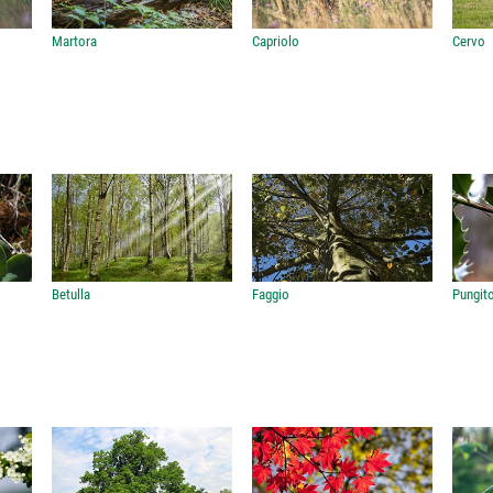
Martora
Capriolo
Cervo
Betulla
Faggio
Pungito