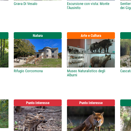
Grava Di Vesalo
Escursione con vista: Monte
Sentier
l’Ausinito
dei Gig
Natura
Arte e Cultura
Rifugio Corcomona
Museo Naturalistico degli
Cascata
Alburni
Punto Interesse
Punto Interesse