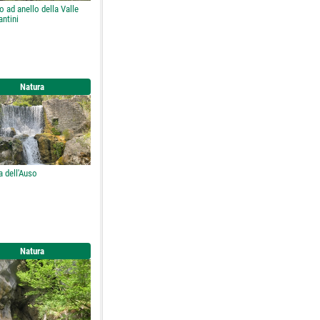
o ad anello della Valle
antini
Natura
 dell'Auso
Natura