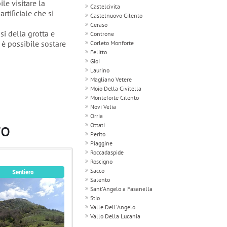
le visitare la
Castelcivita
artiﬁciale che si
Castelnuovo Cilento
Ceraso
si della grotta e
Controne
 è possibile sostare
Corleto Monforte
Felitto
Gioi
Laurino
Magliano Vetere
Moio Della Civitella
Monteforte Cilento
Novi Velia
Orria
ro
Ottati
Perito
Piaggine
Roccadaspide
Roscigno
Sacco
Sentiero
Salento
Sant'Angelo a Fasanella
Stio
Valle Dell'Angelo
Vallo Della Lucania