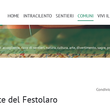
HOME
INTRACILENTO
SENTIERI
COMUNI
VIVI I
 accogliente, ricco di sentieri, natura, cultura, arte, divertimento, sagre, pr
Condivi
e del Festolaro