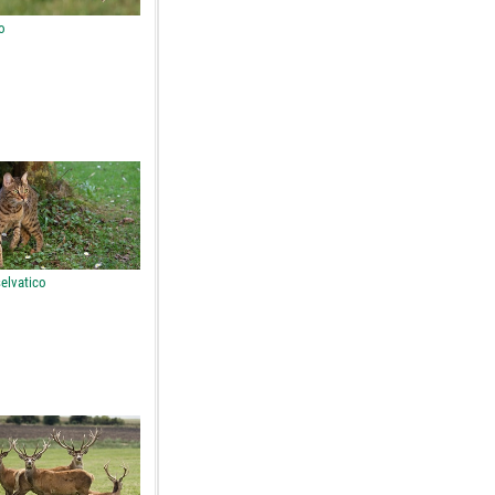
o
elvatico