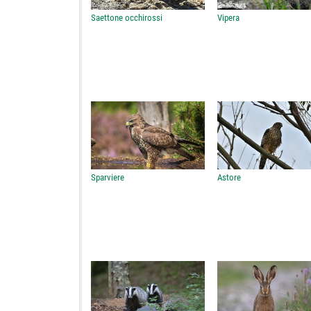
Saettone occhirossi
Vipera
Sparviere
Astore