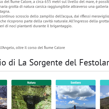
rso del ﬁume Calore, a circa 635 metri sul livello del mare, è possibi
aria grotta di natura carsica raggiungibile attraverso una galleria 
tagna.
al continuo scroscio dello zampillo dell’acqua, dai riﬂessi meraviglio
 che ricoprono parte della cavità naturale. All’ingresso della grotta
ri di noci piantanti durante il brigantaggio.
ll’Angelo, oltre il corso del ﬁume Calore
orio di La Sorgente del Festola
Natura
Sentiero