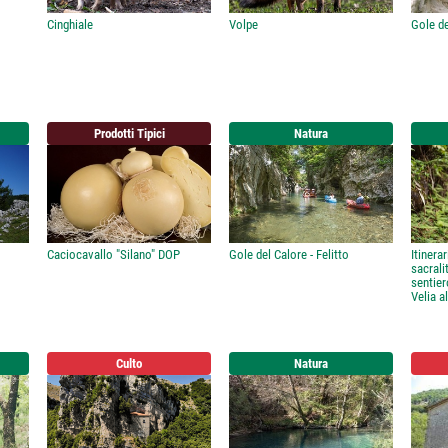
Cinghiale
Volpe
Gole d
Prodotti Tipici
Natura
Caciocavallo "Silano" DOP
Gole del Calore - Felitto
Itinera
sacrali
sentier
Velia a
Culto
Natura