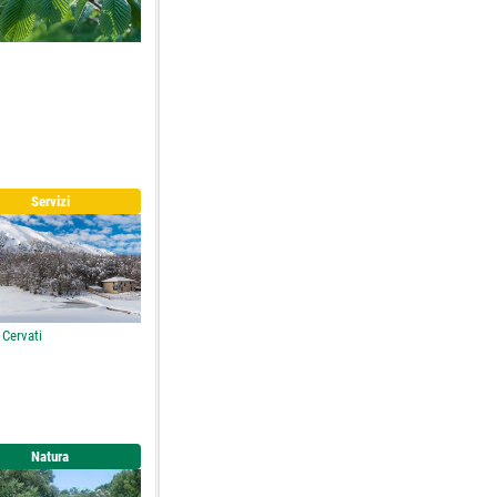
Servizi
 Cervati
Natura