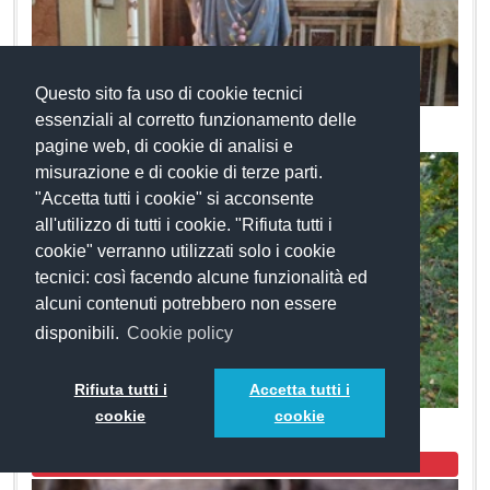
Questo sito fa uso di cookie tecnici
Festa della Madonna degli Angeli
essenziali al corretto funzionamento delle
pagine web, di cookie di analisi e
misurazione e di cookie di terze parti.
"Accetta tutti i cookie" si acconsente
all'utilizzo di tutti i cookie. "Rifiuta tutti i
cookie" verranno utilizzati solo i cookie
tecnici: così facendo alcune funzionalità ed
alcuni contenuti potrebbero non essere
disponibili.
Cookie policy
Rifiuta tutti i
Accetta tutti i
cookie
cookie
Asino
Punto Interesse