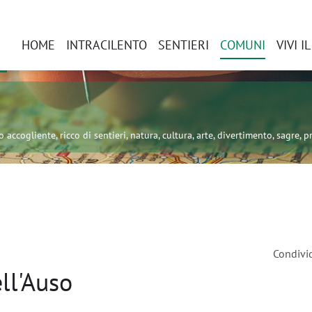
HOME
INTRACILENTO
SENTIERI
COMUNI
VIVI I
 accogliente, ricco di sentieri, natura, cultura, arte, divertimento, sagre, pr
Condivi
ll'Auso