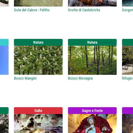
Gole del Calore - Felitto
Grotte di Castelcivita
Gorgon
Natura
Natura
Bosco Mangini
Bosco Monagna
Rifugi
Culto
Sagre e Feste