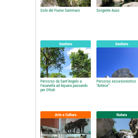
Gole del Fiume Sammaro
Sorgente Auso
Sentiero
Sentiero
Percorso da Sant’Angelo a
Percorso escursionistico
Fasanella ad Aquara passando
“Antece”
per Ottati
Arte e Cultura
Natura