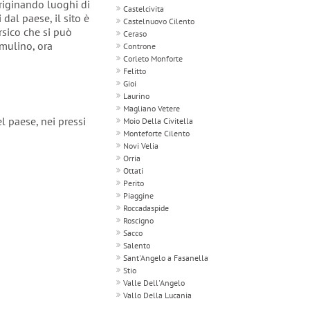
originando luoghi di
Castelcivita
dal paese, il sito è
Castelnuovo Cilento
rsico che si può
Ceraso
 mulino, ora
Controne
Corleto Monforte
Felitto
Gioi
Laurino
Magliano Vetere
l paese, nei pressi
Moio Della Civitella
Monteforte Cilento
Novi Velia
Orria
Ottati
Perito
Piaggine
Roccadaspide
Roscigno
Sacco
Salento
Sant'Angelo a Fasanella
Stio
Valle Dell'Angelo
Vallo Della Lucania