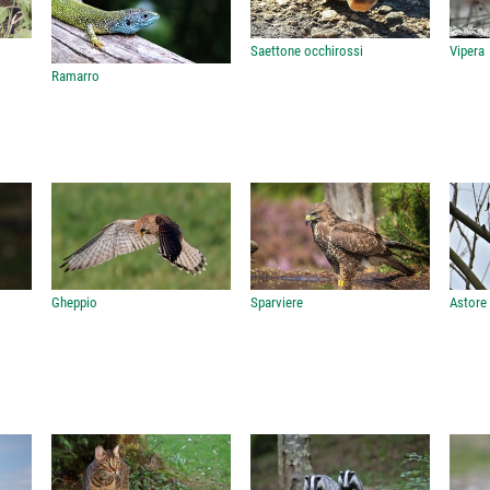
Saettone occhirossi
Vipera
Ramarro
Gheppio
Sparviere
Astore