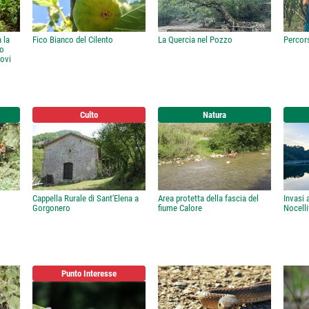
a la
Fico Bianco del Cilento
La Quercia nel Pozzo
Percors
co
Novi
Culto
Natura
Cappella Rurale di Sant'Elena a
Area protetta della fascia del
Invasi 
Gorgonero
fiume Calore
Nocelli
Punto Interesse