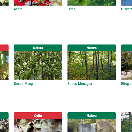
Acero
Olmo
Ginest
Natura
Natura
Bosco Mangini
Bosco Monagna
Rifugi
Culto
Natura