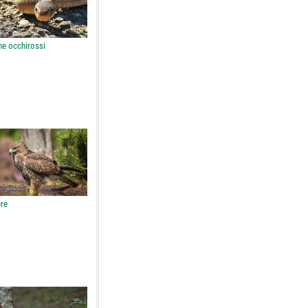
ne occhirossi
ere