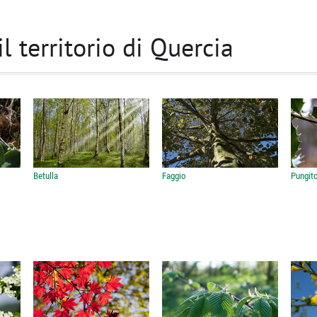
il territorio di Quercia
Betulla
Faggio
Pungito