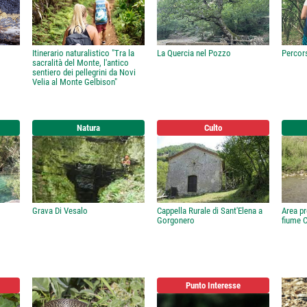
Itinerario naturalistico "Tra la
La Quercia nel Pozzo
Percors
sacralità del Monte, l'antico
sentiero dei pellegrini da Novi
Velia al Monte Gelbison"
Natura
Culto
Grava Di Vesalo
Cappella Rurale di Sant'Elena a
Area pr
Gorgonero
fiume 
Punto Interesse