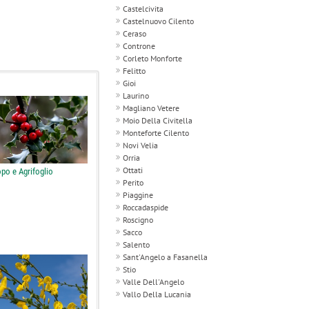
Castelcivita
Castelnuovo Cilento
Ceraso
Controne
Corleto Monforte
Felitto
Gioi
Laurino
Magliano Vetere
Moio Della Civitella
Monteforte Cilento
Novi Velia
Orria
Ottati
po e Agrifoglio
Perito
Piaggine
Roccadaspide
Roscigno
Sacco
Salento
Sant'Angelo a Fasanella
Stio
Valle Dell'Angelo
Vallo Della Lucania