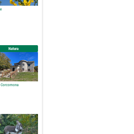
re
Natura
o Corcomona