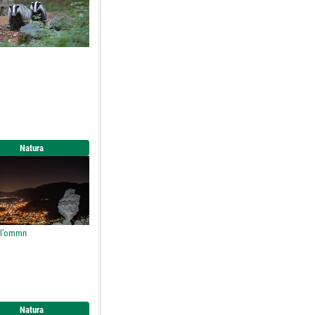
Natura
r l’ommn
Natura