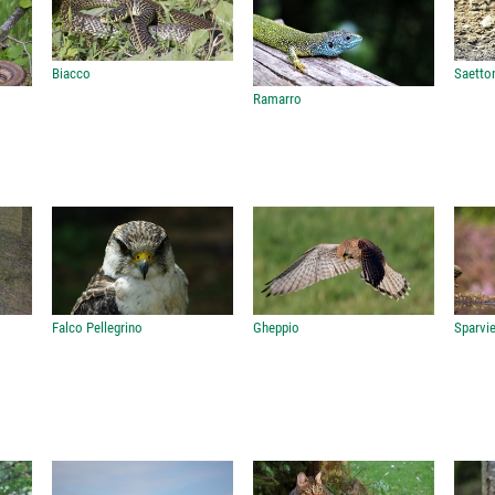
Biacco
Saetto
Ramarro
Falco Pellegrino
Gheppio
Sparvi