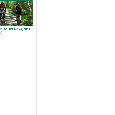
so mountain bike( pista
e)