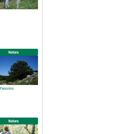
Natura
 Panormo
Natura