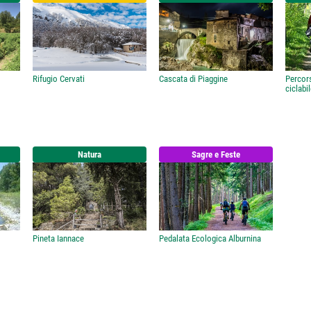
Rifugio Cervati
Cascata di Piaggine
Percor
ciclabil
Natura
Sagre e Feste
Pineta Iannace
Pedalata Ecologica Alburnina