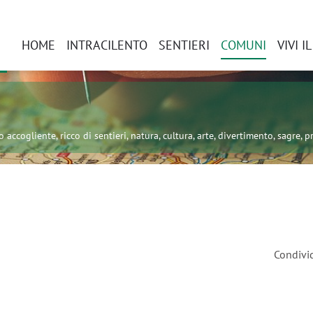
HOME
INTRACILENTO
SENTIERI
COMUNI
VIVI I
 accogliente, ricco di sentieri, natura, cultura, arte, divertimento, sagre, pr
Condivi