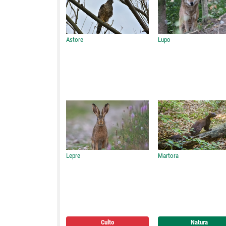
Astore
Lupo
Lepre
Martora
Culto
Natura