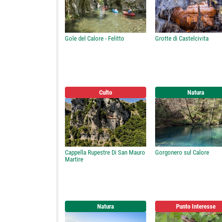
Gole del Calore - Felitto
Grotte di Castelcivita
Culto
Natura
Cappella Rupestre Di San Mauro
Gorgonero sul Calore
Martire
Natura
Punto Interesse