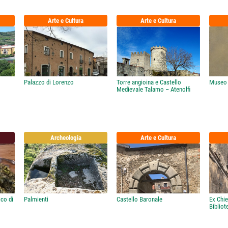
Arte e Cultura
Arte e Cultura
Palazzo di Lorenzo
Torre angioina e Castello
Museo 
Medievale Talamo – Atenolfi
Archeologia
Arte e Cultura
ico di
Palmienti
Castello Baronale
Ex Chie
Biblio