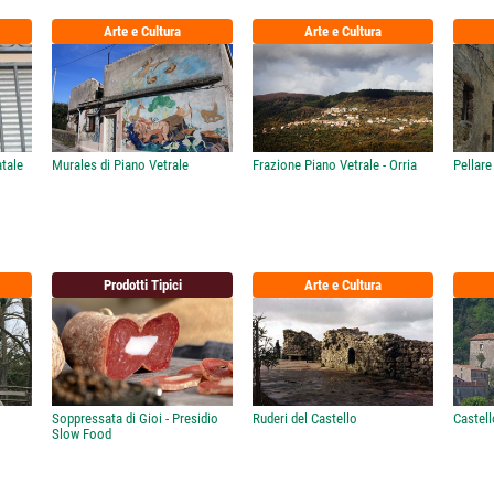
Arte e Cultura
Arte e Cultura
atale
Murales di Piano Vetrale
Frazione Piano Vetrale - Orria
Pellare
Prodotti Tipici
Arte e Cultura
Soppressata di Gioi - Presidio
Ruderi del Castello
Castel
Slow Food