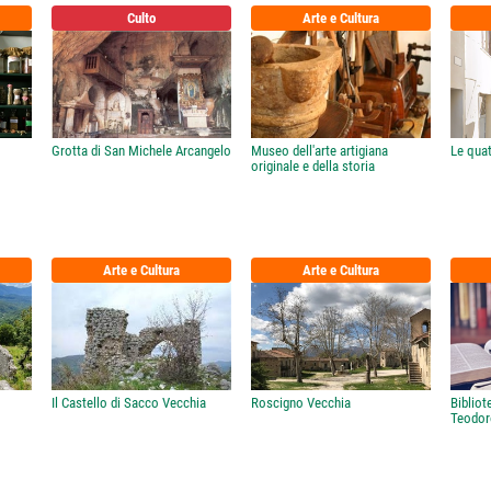
Culto
Arte e Cultura
Grotta di San Michele Arcangelo
Museo dell'arte artigiana
Le quat
originale e della storia
Arte e Cultura
Arte e Cultura
Il Castello di Sacco Vecchia
Roscigno Vecchia
Biblio
Teodor