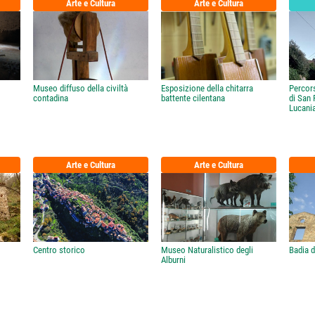
Arte e Cultura
Arte e Cultura
Museo diffuso della civiltà
Esposizione della chitarra
Percors
contadina
battente cilentana
di San F
Lucani
Arte e Cultura
Arte e Cultura
Centro storico
Museo Naturalistico degli
Badia d
Alburni