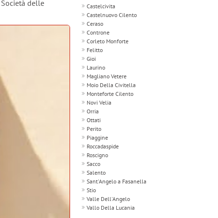
 Società delle
Castelcivita
Castelnuovo Cilento
Ceraso
Controne
Corleto Monforte
Felitto
Gioi
Laurino
Magliano Vetere
Moio Della Civitella
Monteforte Cilento
Novi Velia
Orria
Ottati
Perito
Piaggine
Roccadaspide
Roscigno
Sacco
Salento
Sant'Angelo a Fasanella
Stio
Valle Dell'Angelo
Vallo Della Lucania