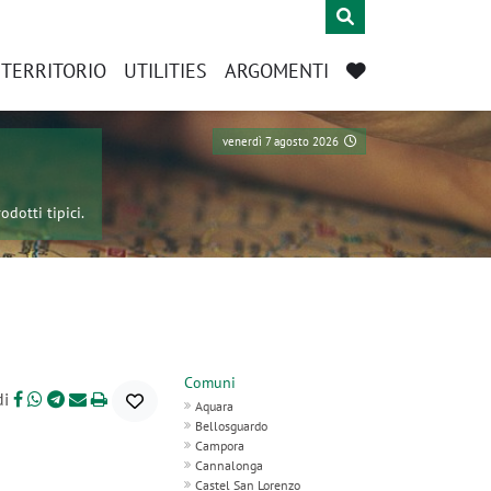
L TERRITORIO
UTILITIES
ARGOMENTI
venerdì 7 agosto 2026
odotti tipici.
Comuni
di
Aquara
Bellosguardo
Campora
Cannalonga
Castel San Lorenzo