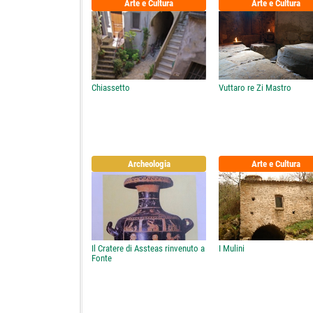
Arte e Cultura
Arte e Cultura
Chiassetto
Vuttaro re Zi Mastro
Archeologia
Arte e Cultura
Il Cratere di Assteas rinvenuto a
I Mulini
Fonte