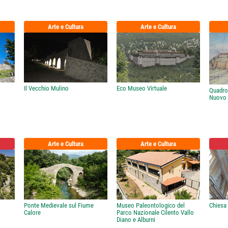
Arte e Cultura
Arte e Cultura
Il Vecchio Mulino
Eco Museo Virtuale
Quadro
Nuovo 
Arte e Cultura
Arte e Cultura
Ponte Medievale sul Fiume
Museo Paleontologico del
Chiesa
Calore
Parco Nazionale Cilento Vallo
Diano e Alburni