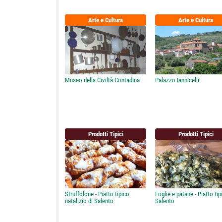
Arte e Cultura
Arte e Cultura
Museo della Civiltà Contadina
Palazzo Iannicelli
Prodotti Tipici
Prodotti Tipici
Struffolone - Piatto tipico
Foglie e patane - Piatto tip
natalizio di Salento
Salento