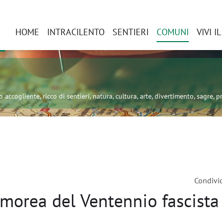
HOME
INTRACILENTO
SENTIERI
COMUNI
VIVI I
 accogliente, ricco di sentieri, natura, cultura, arte, divertimento, sagre, pr
Condivi
morea del Ventennio fascista