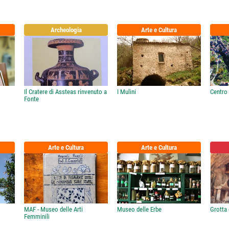
Archeologia
Arte e Cultura
Il Cratere di Assteas rinvenuto a
I Mulini
Centro 
Fonte
Arte e Cultura
Arte e Cultura
MAF - Museo delle Arti
Museo delle Erbe
Grotta
Femminili