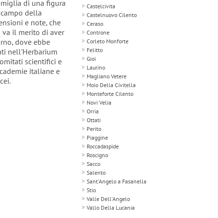
amiglia di una figura
Castelcivita
l campo della
Castelnuovo Cilento
ensioni e note, che
Ceraso
va il merito di aver
Controne
burno, dove ebbe
Corleto Monforte
Felitto
ati nell'Herbarium
Gioi
mitati scientifici e
Laurino
ccademie italiane e
Magliano Vetere
cei.
Moio Della Civitella
Monteforte Cilento
Novi Velia
Orria
Ottati
Perito
Piaggine
Roccadaspide
Roscigno
Sacco
Salento
Sant'Angelo a Fasanella
Stio
Valle Dell'Angelo
Vallo Della Lucania