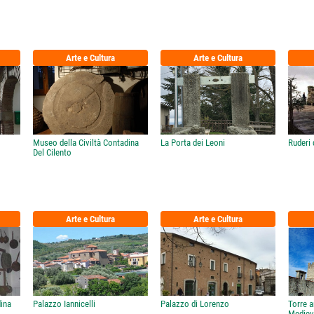
Arte e Cultura
Arte e Cultura
Museo della Civiltà Contadina
La Porta dei Leoni
Ruderi 
Del Cilento
Arte e Cultura
Arte e Cultura
dina
Palazzo Iannicelli
Palazzo di Lorenzo
Torre a
Mediev