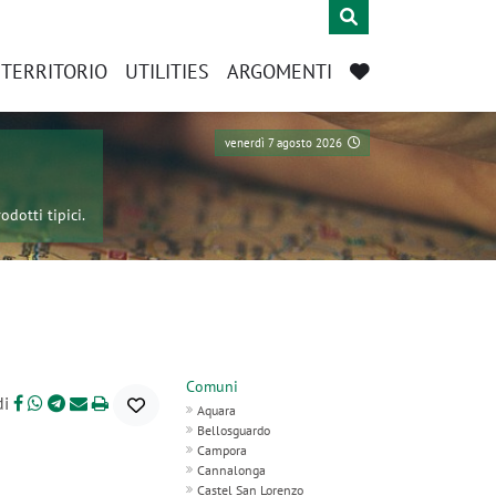
L TERRITORIO
UTILITIES
ARGOMENTI
venerdì 7 agosto 2026
odotti tipici.
Comuni
di
Aquara
Bellosguardo
Campora
Cannalonga
Castel San Lorenzo