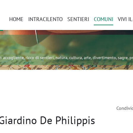
HOME
INTRACILENTO
SENTIERI
COMUNI
VIVI I
 accogliente, ricco di sentieri, natura, cultura, arte, divertimento, sagre, pr
Condivi
Giardino De Philippis