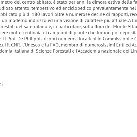
rimetro del centro abitato, è stato per anni la dimora estiva della f
tudioso attento, tempestivo ed enciclopedico prevalentemente ne
bblicato più di 180 lavori oltre a numerose decine di rapporti, rec
un moderno indirizzo ed una visione di carattere più attuale. A lui 
forestali del salernitano e, in particolare, sulla flora del Monte Al
liere molte centinaia di campioni di piante che furono poi deposit
. Il Prof. De Philippis ricoprì numerosi incarichi in Commissioni e Co
ra cui il CNR, l'Unesco e la FAO, membro di numerosissimi Enti ed A
cademia Italiana di Scienze Forestali e l'Accademia nazionale dei Lin
ni