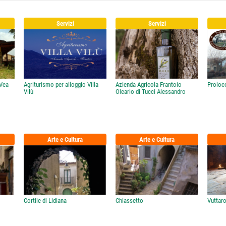
Servizi
Servizi
 Vea
Agriturismo per alloggio Villa
Azienda Agricola Frantoio
Proloc
Vilù
Oleario di Tucci Alessandro
Arte e Cultura
Arte e Cultura
Cortile di Lidiana
Chiassetto
Vuttaro