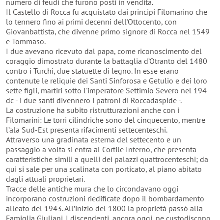
numero di feudi che furono posti in vendita.
Il Castello di Rocca fu acquistato dai principi Filomarino che
lo tennero fino ai primi decenni dell'Ottocento, con
Giovanbattista, che divenne primo signore di Rocca nel 1549
e Tommaso.
I due avevano ricevuto dal papa, come riconoscimento del
coraggio dimostrato durante la battaglia d’Otranto del 1480
contro i Turchi, due statuette di legno. In esse erano
contenute le reliquie dei Santi Sinforosa e Getulio e dei loro
sette figli, martiri sotto l'imperatore Settimio Severo nel 194
dc - i due santi divennero i patroni di Roccadaspide -.
La costruzione ha subito ristrutturazioni anche con i
Filomarini: Le torri cilindriche sono del cinquecento, mentre
l’ala Sud-Est presenta rifacimenti settecenteschi.
Attraverso una gradinata esterna del settecento e un
passaggio a volta si entra al Cortile Interno, che presenta
caratteristiche simili a quelli dei palazzi quattrocenteschi; da
qui si sale per una scalinata con porticato, al piano abitato
dagli attuali proprietari.
Tracce delle antiche mura che lo circondavano oggi
incorporano costruzioni riedificate dopo il bombardamento
alleato del 1943. All’inizio del 1800 la proprietà passò alla
Famiglia Giuliani. I discendenti, ancora oggi, ne custodiscono