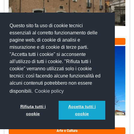
Questo sito fa uso di cookie tecnici
Palazzo di Lorenzo
essenziali al corretto funzionamento delle
pagine web, di cookie di analisi e
Arte e Cultura
misurazione e di cookie di terze parti.
"Accetta tutti i cookie" si acconsente
all'utilizzo di tutti i cookie. "Rifiuta tutti i
cookie" verranno utilizzati solo i cookie
tecnici: così facendo alcune funzionalità ed
alcuni contenuti potrebbero non essere
disponibili.
Cookie policy
Rifiuta tutti i
Accetta tutti i
cookie
cookie
Torre angioina e Castello Medievale Talamo – Atenolfi
Arte e Cultura