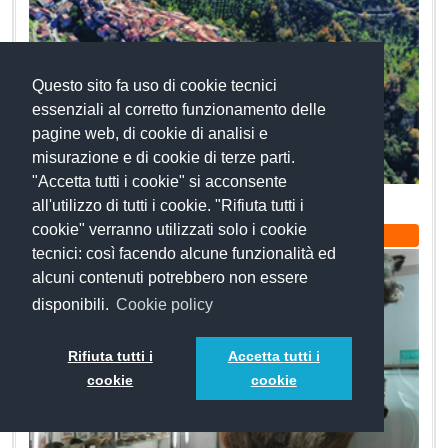
Questo sito fa uso di cookie tecnici
essenziali al corretto funzionamento delle
pagine web, di cookie di analisi e
misurazione e di cookie di terze parti.
"Accetta tutti i cookie" si acconsente
Centro storico
all'utilizzo di tutti i cookie. "Rifiuta tutti i
cookie" verranno utilizzati solo i cookie
Arte e Cultura
tecnici: così facendo alcune funzionalità ed
alcuni contenuti potrebbero non essere
disponibili.
Cookie policy
Rifiuta tutti i
Accetta tutti i
cookie
cookie