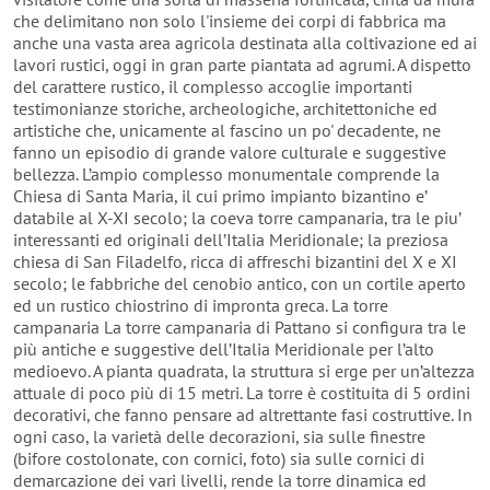
che delimitano non solo l'insieme dei corpi di fabbrica ma
anche una vasta area agricola destinata alla coltivazione ed ai
lavori rustici, oggi in gran parte piantata ad agrumi. A dispetto
del carattere rustico, il complesso accoglie importanti
testimonianze storiche, archeologiche, architettoniche ed
artistiche che, unicamente al fascino un po' decadente, ne
fanno un episodio di grande valore culturale e suggestive
bellezza. L’ampio complesso monumentale comprende la
Chiesa di Santa Maria, il cui primo impianto bizantino e’
databile al X-XI secolo; la coeva torre campanaria, tra le piu’
interessanti ed originali dell’Italia Meridionale; la preziosa
chiesa di San Filadelfo, ricca di affreschi bizantini del X e XI
secolo; le fabbriche del cenobio antico, con un cortile aperto
ed un rustico chiostrino di impronta greca. La torre
campanaria La torre campanaria di Pattano si configura tra le
più antiche e suggestive dell’Italia Meridionale per l’alto
medioevo. A pianta quadrata, la struttura si erge per un’altezza
attuale di poco più di 15 metri. La torre è costituita di 5 ordini
decorativi, che fanno pensare ad altrettante fasi costruttive. In
ogni caso, la varietà delle decorazioni, sia sulle finestre
(bifore costolonate, con cornici, foto) sia sulle cornici di
demarcazione dei vari livelli, rende la torre dinamica ed