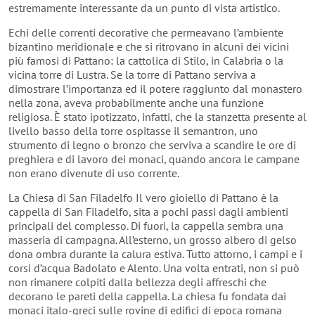
estremamente interessante da un punto di vista artistico.
Echi delle correnti decorative che permeavano l’ambiente
bizantino meridionale e che si ritrovano in alcuni dei vicini
più famosi di Pattano: la cattolica di Stilo, in Calabria o la
vicina torre di Lustra. Se la torre di Pattano serviva a
dimostrare l’importanza ed il potere raggiunto dal monastero
nella zona, aveva probabilmente anche una funzione
religiosa. È stato ipotizzato, infatti, che la stanzetta presente al
livello basso della torre ospitasse il semantron, uno
strumento di legno o bronzo che serviva a scandire le ore di
preghiera e di lavoro dei monaci, quando ancora le campane
non erano divenute di uso corrente.
La Chiesa di San Filadelfo Il vero gioiello di Pattano è la
cappella di San Filadelfo, sita a pochi passi dagli ambienti
principali del complesso. Di fuori, la cappella sembra una
masseria di campagna. All’esterno, un grosso albero di gelso
dona ombra durante la calura estiva. Tutto attorno, i campi e i
corsi d’acqua Badolato e Alento. Una volta entrati, non si può
non rimanere colpiti dalla bellezza degli affreschi che
decorano le pareti della cappella. La chiesa fu fondata dai
monaci italo-greci sulle rovine di edifici di epoca romana