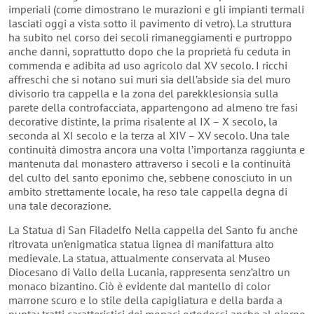
imperiali (come dimostrano le murazioni e gli impianti termali
lasciati oggi a vista sotto il pavimento di vetro). La struttura
ha subito nel corso dei secoli rimaneggiamenti e purtroppo
anche danni, soprattutto dopo che la proprietà fu ceduta in
commenda e adibita ad uso agricolo dal XV secolo. I ricchi
affreschi che si notano sui muri sia dell’abside sia del muro
divisorio tra cappella e la zona del parekklesionsia sulla
parete della controfacciata, appartengono ad almeno tre fasi
decorative distinte, la prima risalente al IX – X secolo, la
seconda al XI secolo e la terza al XIV – XV secolo. Una tale
continuità dimostra ancora una volta l’importanza raggiunta e
mantenuta dal monastero attraverso i secoli e la continuità
del culto del santo eponimo che, sebbene conosciuto in un
ambito strettamente locale, ha reso tale cappella degna di
una tale decorazione.
La Statua di San Filadelfo Nella cappella del Santo fu anche
ritrovata un’enigmatica statua lignea di manifattura alto
medievale. La statua, attualmente conservata al Museo
Diocesano di Vallo della Lucania, rappresenta senz’altro un
monaco bizantino. Ciò è evidente dal mantello di color
marrone scuro e lo stile della capigliatura e della barda a