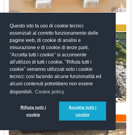
Pietra marmorea del Ventennio fascista
Questo sito fa uso di cookie tecnici
Archeologia
essenziali al corretto funzionamento delle
pagine web, di cookie di analisi e
misurazione e di cookie di terze parti.
"Accetta tutti i cookie" si acconsente
all'utilizzo di tutti i cookie. "Rifiuta tutti i
cookie" verranno utilizzati solo i cookie
tecnici: così facendo alcune funzionalità ed
alcuni contenuti potrebbero non essere
disponibili.
Cookie policy
Palmienti
Rifiuta tutti i
Accetta tutti i
cookie
cookie
Arte e Cultura