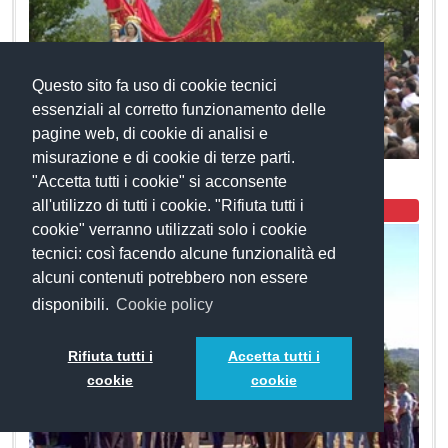
Questo sito fa uso di cookie tecnici
essenziali al corretto funzionamento delle
pagine web, di cookie di analisi e
misurazione e di cookie di terze parti.
Festa della Madonna di Costantinopoli
"Accetta tutti i cookie" si acconsente
all'utilizzo di tutti i cookie. "Rifiuta tutti i
Culto
cookie" verranno utilizzati solo i cookie
tecnici: così facendo alcune funzionalità ed
alcuni contenuti potrebbero non essere
disponibili.
Cookie policy
Rifiuta tutti i
Accetta tutti i
cookie
cookie