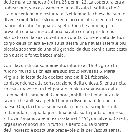
delle mura compreso è di m. 25 per m. 22. La copertura era a
trabeazione, successivamente fu realizzato il soffito, che è
stato recentemente restaurato. Nel tempo la chiesa ha subito
diverse modifiche e sicuramente un consolidamento che ne
hanno alterato l'originale aspetto. Ciò che a noi oggi si
presenta è una chiesa ad una navata con un presbiterio
absidato con la sua copertura a cupola. Come è stato detto, il
corpo della chiesa aveva sulla destra una navata laterale più
piccola separata da una più grande, da due archi a tutto sesto,
con altare e fonte battesimale.
Con i lavori di consolidamento, intorno al 1930, gli archi
furono murati. La chiesa era sub titolo Navitatis S. Maria
Virginis, la festa della dedicazione era il 21 febbraio,
corrispondente alla consacrazione della chiesa. Si entra nella
chiesa attraverso un bel portale in pietra sovrastato dallo
stemma del comune di Campora, nobile testimonianza del
lavoro che abili scalpellini hanno disseminato in questo
paese. Oggi la chiesa si presenta come una semplice aula
rettangolare, sopra la pensilina posta sulla porta d'ingresso,
si trova l'organo, opera realizzata nel 1751, da Silverio Carelli,
organaro conosciuto in tutto il Cilento. Sulla sinistra
dell'ingresso è posta una pregevole pila per l'acqua santa,