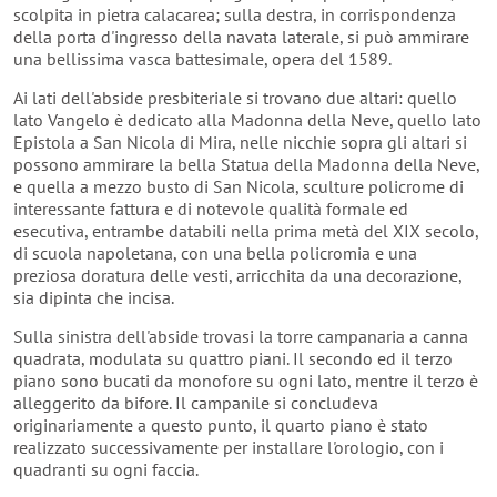
scolpita in pietra calacarea; sulla destra, in corrispondenza
della porta d'ingresso della navata laterale, si può ammirare
una bellissima vasca battesimale, opera del 1589.
Ai lati dell'abside presbiteriale si trovano due altari: quello
lato Vangelo è dedicato alla Madonna della Neve, quello lato
Epistola a San Nicola di Mira, nelle nicchie sopra gli altari si
possono ammirare la bella Statua della Madonna della Neve,
e quella a mezzo busto di San Nicola, sculture policrome di
interessante fattura e di notevole qualità formale ed
esecutiva, entrambe databili nella prima metà del XIX secolo,
di scuola napoletana, con una bella policromia e una
preziosa doratura delle vesti, arricchita da una decorazione,
sia dipinta che incisa.
Sulla sinistra dell'abside trovasi la torre campanaria a canna
quadrata, modulata su quattro piani. Il secondo ed il terzo
piano sono bucati da monofore su ogni lato, mentre il terzo è
alleggerito da bifore. Il campanile si concludeva
originariamente a questo punto, il quarto piano è stato
realizzato successivamente per installare l'orologio, con i
quadranti su ogni faccia.