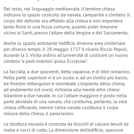
Del resto, nel linguaggio medioevale, il termine chiesa
indicava lo spazio costruito da navata, campanile e cimitero. Il
corpo del defunto era affidato alla chiesa e non importava
tanto finire in una fossa comune, quanto poter rimanere
vicino ai Santi, presso l'altare della Vergine e del Sacramento.
Anche lo spazio antistante l'edificio divenne area cimiteriale
per diverso tempo. Il 28 maggio 1727 il vicario Riccio Pepoli,
durante la S. Visita ordinò all'università di costruire un nuovo
cimitero "a parti esteriori ipsius Ecclesiae".
La facciata, a due spioventi, detta capanna, è di stile romanico.
Nella parte superiore vi è un oculo e, ad un livello più basso,
tre finestre rettangolari e strombate. L'impianto della chiesa,
ad andamento est ovest, richiama alla mente altre chiese
bizantine a due navate, in cui l'altare maggiore è posto nella
parte absidale di una navata, che costituiva, pertanto, la vera
chiesa officiante, mentre l'altra navata costituiva il corpo
minore della chiesa, il paraclesion.
La struttura muraria è costruita da blocchi di calcare tenuti da
malta e cocci di cotto. La dimensione dell'edificio, spessore